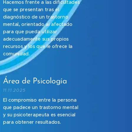
Hacemos frente a las dificultades
que se presentan tras el
diagnóstico de un trastorno
mental, orientado al afectado
para que pueda utilizar
adecuadamente sus propios
recursos y los que le ofrece la
comunidad.
Área de Psicología
11.11.2025
El compromiso entre la persona
que padece un trastorno mental
y su psicoterapeuta es esencial
para obtener resultados.