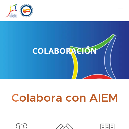
COLABORACIÓN
C
olabora
con
AIEM